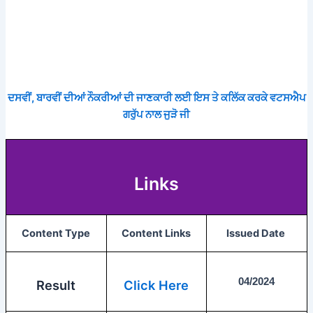
ਦਸਵੀਂ, ਬਾਰਵੀਂ ਦੀਆਂ ਨੌਕਰੀਆਂ ਦੀ ਜਾਣਕਾਰੀ ਲਈ ਇਸ ਤੇ ਕਲਿੱਕ ਕਰਕੇ ਵਟਸਐਪ
ਗਰੁੱਪ ਨਾਲ ਜੁੜੋ ਜੀ
Links
Content Type
Content Links
Issued Date
04/2024
Result
Click Here