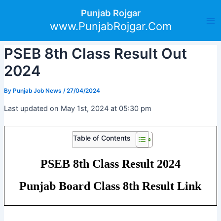
Skip
Post
Ma
Punjab Rojgar
to
navigation
www.PunjabRojgar.Com
Me
content
PSEB 8th Class Result Out
2024
By
Punjab Job News
/
27/04/2024
Last updated on May 1st, 2024 at 05:30 pm
Table of Contents
PSEB 8th Class Result 2024
Punjab Board Class 8th Result Link