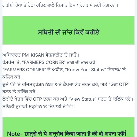
ਗਰੀਬੀ ਰੇਖਾ ਤੋਂ ਹੇਠਾਂ ਰਹਿਣ ਵਾਲੇ ਕਿਸਾਨ ਇਸ ਪ੍ਰੋਗਰਾਮ ਲਈ ਯੋਗ ਹਨ।
ਸਥਿਤੀ ਦੀ ਜਾਂਚ ਕਿਵੇਂ ਕਰੀਏ
ਅਧਿਕਾਰਤ PM-KISAN ਵੈੱਬਸਾਈਟ ‘ਤੇ ਜਾਓ।
ਹੋਮਪੇਜ ‘ਤੇ, “FARMERS CORNER” ਭਾਗ ਦੀ ਭਾਲ ਕਰੋ।
“FARMERS CORNER” ਦੇ ਅਧੀਨ, “Know Your Status” ਵਿਕਲਪ ‘ਤੇ
ਕਲਿੱਕ ਕਰੋ।
ਦੂਜੇ ਪੰਨੇ ‘ਤੇ ਰਜਿਸਟ੍ਰੇਸ਼ਨ ਨੰਬਰ ਅਤੇ ਕੈਪਚਾ ਕੋਡ ਦਰਜ ਕਰੋ, ਅਤੇ “Get OTP”
ਬਟਨ ‘ਤੇ ਕਲਿੱਕ ਕਰੋ।
ਲੋੜੀਂਦੇ ਖੇਤਰ ਵਿੱਚ OTP ਦਰਜ ਕਰੋ ਅਤੇ “View Status” ਬਟਨ ‘ਤੇ ਕਲਿੱਕ ਕਰੋ।
ਸਥਿਤੀ ਤੁਹਾਡੀ ਸਕ੍ਰੀਨ ‘ਤੇ ਦਿਖਾਈ ਦੇਵੇਗੀ।
Note- छात्रो से ये अनुरोध किया जाता है की वो अपना फॉर्म